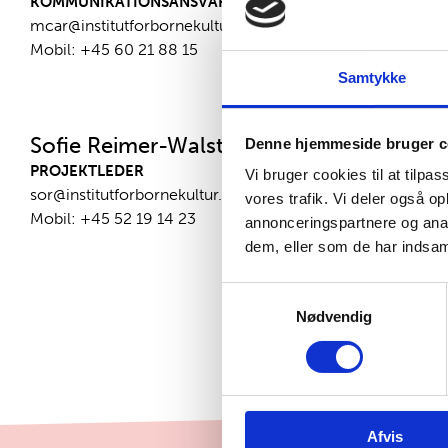
KOMMUNIKATIONSANSVARLIG
mcar@institutforbornekultur.dk
Mobil:
+45 60 21 88 15
Samtykke
Sofie Reimer-Walsted
Denne hjemmeside bruger c
PROJEKTLEDER
Vi bruger cookies til at tilpas
sor@institutforbornekultur.dk
vores trafik. Vi deler også 
Mobil:
+45 52 19 14 23
annonceringspartnere og anal
dem, eller som de har indsaml
Samtykkevalg
Nødvendig
Afvis