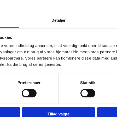
PROJEKTLEDER
bos@institutforbornekultur.dk
Mobil:
+45 27 60 14 15
Detaljer
Signe Knudsen
ookies
PROJEKTKOORDINATOR
se vores indhold og annoncer, til at vise dig funktioner til sociale
siknu@institutforbornekultur.dk
oplysninger om din brug af vores hjemmeside med vores partnere i
Mobil:
+45 22 63 42 49
ysepartnere. Vores partnere kan kombinere disse data med andr
et fra din brug af deres tjenester.
Præferencer
Statistik
Tillad valgte