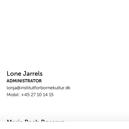
Lone Jarrels
ADMINISTRATOR
lonja@institutforbornekultur.dk
Mobil:
+45 27 10 14 15
Maria Bach Boserup