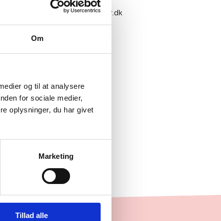
PROJEKTKOORDINATOR
magbj@institutforbornekultur.dk
Mobil:
+45 26 70 83 69
Om
 medier og til at analysere
nden for sociale medier,
e oplysninger, du har givet
Marketing
Tillad alle