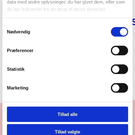
data med andre oplysninger, du har givet dem, eller som
de har indsamlet fra din brug af deres tjenester.
Samtykkevalg
Nødvendig
Institut for Børnekultur styrker
børnekulturen gennem projekter,
Præferencer
vidensdeling, strategisk arbejde og
udvikling på tværs af kunst, kultur og
Statistik
pædagogik.
Marketing
Tillad alle
AKTUELLE
Tillad valgte