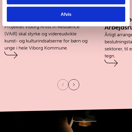
PROJEKTER
AKTUEL
AKTUEL
Afvis
VAiR
Det Børn
Arbejds
Projektet Viborg Artist in Residence
(VAiR) skal styrke og videreudvikle
Årligt arran
kunst- og kulturindsatserne for børn og
beslutningst
unge i hele Viborg Kommune.
sektorer, til
tegn.