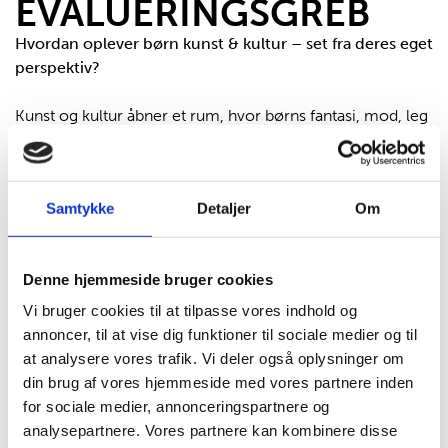
EVALUERINGSGREB
Hvordan oplever børn kunst & kultur – set fra deres eget
perspektiv?
Kunst og kultur åbner et rum, hvor børns fantasi, mod, leg
og fællesskab kan få lov at vokse. Men for at forstå, hvad
børnenes oplevelser egentlig betyder for dem selv, må vi
lytte til deres stemmer. Det er nemlig dem, der bedst kan
Samtykke
Detaljer
Om
fortælle os, hvordan det føles at være en del af en aktivitet
eller et forløb, hvad der giver mening, og hvad der gør en
forskel – både i læringsrummet og i deres egen udvikling.
Denne hjemmeside bruger cookies
Vi har udviklet en folder, der kan bruges som inspiration
Vi bruger cookies til at tilpasse vores indhold og
og værktøj til at inddrage børns perspektiver i evaluering
annoncer, til at vise dig funktioner til sociale medier og til
af kunst- og kulturaktiviteter.
at analysere vores trafik. Vi deler også oplysninger om
din brug af vores hjemmeside med vores partnere inden
LÆS MERE HER
for sociale medier, annonceringspartnere og
analysepartnere. Vores partnere kan kombinere disse